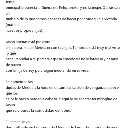
tema
principal le parecía la Guerra del Peloponeso, y no la mujer. Quizás sea
un
símbolo de lo que somos capaces de hacer por conseguir la victoria
(matar a
nuestros propios hijos).
Jasón apenas está presente
en la obra, ni con Medea ni con sus hijos. Tampoco está muy mal visto
lo que
hace: repudiar a su primera esposa cuando ya no le interesa y casarse
de nuevo
con la hija del rey para seguir medrando en su vida.
Se comentan las
dudas de Medea a la hora de desarrollar su plan de venganza, parece
que los
celos le hacen perder la cabeza. Y aquí se ve el carácter misógino de
Jasón,
que solo busca la comodidad del trono.
El crimen se va
desarrollando en la cabeza de Medea a lo largo de la obra, y de una