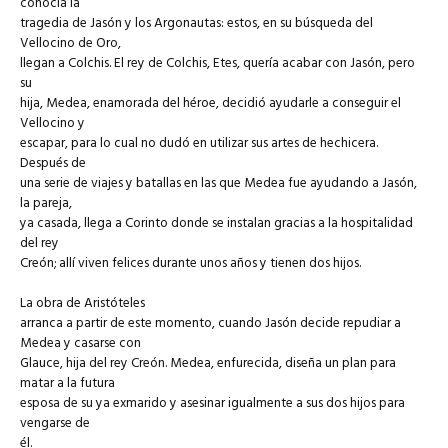
conocía la
tragedia de Jasón y los Argonautas: estos, en su búsqueda del
Vellocino de Oro,
llegan a Colchis. El rey de Colchis, Etes, quería acabar con Jasón, pero
su
hija, Medea, enamorada del héroe, decidió ayudarle a conseguir el
Vellocino y
escapar, para lo cual no dudó en utilizar sus artes de hechicera.
Después de
una serie de viajes y batallas en las que Medea fue ayudando a Jasón,
la pareja,
ya casada, llega a Corinto donde se instalan gracias a la hospitalidad
del rey
Creón; allí viven felices durante unos años y tienen dos hijos.
La obra de Aristóteles
arranca a partir de este momento, cuando Jasón decide repudiar a
Medea y casarse con
Glauce, hija del rey Creón. Medea, enfurecida, diseña un plan para
matar a la futura
esposa de su ya exmarido y asesinar igualmente a sus dos hijos para
vengarse de
él.