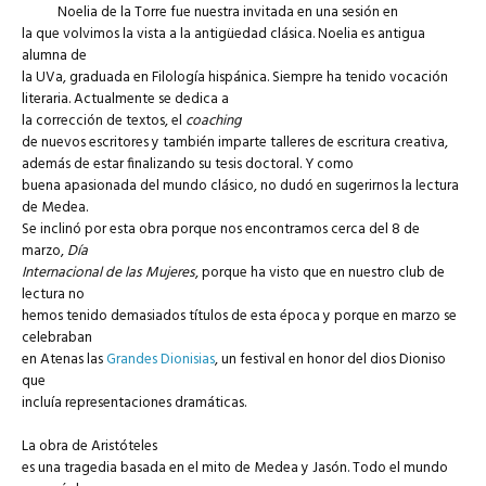
Noelia de la Torre fue nuestra invitada en una sesión en
la que volvimos la vista a la antigüedad clásica. Noelia es antigua
alumna de
la UVa, graduada en Filología hispánica. Siempre ha tenido vocación
literaria. Actualmente se dedica a
la corrección de textos, el
coaching
de nuevos escritores y también imparte talleres de escritura creativa,
además de estar finalizando su tesis doctoral. Y como
buena apasionada del mundo clásico, no dudó en sugerirnos la lectura
de Medea.
Se inclinó por esta obra porque nos encontramos cerca del 8 de
marzo,
Día
Internacional de las Mujeres
, porque ha visto que en nuestro club de
lectura no
hemos tenido demasiados títulos de esta época y porque en marzo se
celebraban
en Atenas las
Grandes Dionisias
, un festival en honor del dios Dioniso
que
incluía representaciones dramáticas.
La obra de Aristóteles
es una tragedia basada en el mito de Medea y Jasón. Todo el mundo