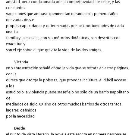
amistad, pero condicionada por la competitividad, los celos, y las
constantes
variaciones que ambas experimentan durante esos primeros años
derivadas de sus
propias capacidades y determinadas por las oportunidades de cada
una. La
familia y la escuela, con sus métodos didácticos, son descritas con
exactitud y
son el eje sobre el que gravita la vida de las dos amigas.
Victoria
en su presentación señaló cómo la vida que se retrata en estas páginas,
con la
dureza que otorga la pobreza, que provoca incultura, el difícil acceso
a los
estudios o la violencia puede ser reflejo no sólo de un barrio napolitano
de
mediados de siglo XX sino de otros muchos barrios de otros tantos
lugares, definidos
por la necesidad.
Desde
el punto de vista literario, la novela está escrita en primera persona; se