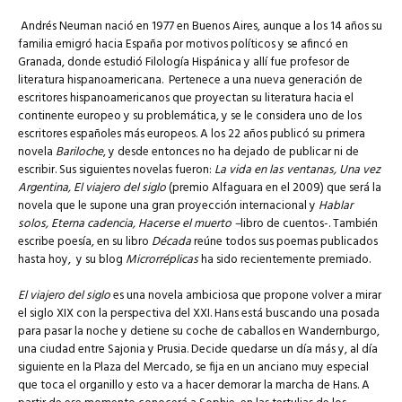
Andrés Neuman nació en 1977 en Buenos Aires, aunque a los 14 años su
familia emigró hacia España por motivos políticos y se afincó en
Granada, donde estudió Filología Hispánica y allí fue profesor de
literatura hispanoamericana. Pertenece a una nueva generación de
escritores hispanoamericanos que proyectan su literatura hacia el
continente europeo y su problemática, y se le considera uno de los
escritores españoles más europeos.
A los 22 años publicó su primera
novela
Bariloche
, y desde entonces no ha dejado de publicar ni de
escribir. Sus siguientes novelas fueron:
La vida en las ventanas, Una vez
Argentina, El viajero del siglo
(premio Alfaguara en el 2009) que será la
novela que le supone una gran proyección internacional y
Hablar
solos, Eterna cadencia, Hacerse el muerto –
libro de cuentos-. También
escribe poesía, en su libro
Década
reúne todos sus poemas publicados
hasta hoy, y su blog
Microrréplicas
ha sido recientemente premiado.
El viajero del siglo
es una novela ambiciosa que propone volver a mirar
el siglo XIX con la perspectiva del XXI. Hans está buscando una posada
para pasar la noche y detiene su coche de caballos en Wandernburgo,
una ciudad entre Sajonia y Prusia. Decide quedarse un día más y, al día
siguiente en la Plaza del Mercado, se fija en un anciano muy especial
que toca el organillo y esto va a hacer demorar la marcha de Hans. A