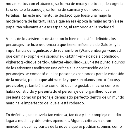
movimientos con el abanico, su forma de mirar y de tocar, de coger la
taza de té o la bandeja, su forma de caminar y de moderar las
tertulias… En este momento, se destacó que fuese una mujer la
moderadora de las tertulias, ya que en esa época la mujer no tenía ese
papel tan relevante en esos espacios, ni tampoco en la sociedad.
Varias de los asistentes destacaron lo bien que están definidos los
personajes –se hizo referencia a que tienen influencia de Galdós- y la
importancia del significado de sus nombres (Wandernburgo –ciudad
que camina- Sophie –la sabiduría-, Ratztrinker –alcalde alcohólico-,
Pigherzog –duque cerdo-, Mietter –inquilino-…). En este punto algunos
de los asistentes realizaron una crítica a la construcción de los
personajes: se comentó que los personajes son pocos para la extensión
de la novela, para lo que ahí sucede y que son planos, prototípicos y
previsibles; y, también, se comentó que no gustaba mucho como se
había construido y presentado el personaje del organillero, que se
presenta como un personaje demasiado perfecto dentro de un mundo
marginal e imperfecto del que él está rodeado.
En definitiva, una novela tan extensa, tan rica y tan compleja que dio
lugar a muchas y diferentes opiniones. Algunas críticas hicieron
mención a que hay partes de la novela que se podrían suprimir, como