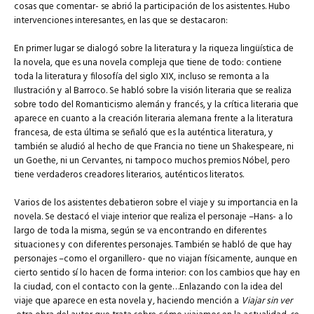
cosas que comentar- se abrió la participación de los asistentes. Hubo
intervenciones interesantes, en las que se destacaron:
En primer lugar se dialogó sobre la literatura y la riqueza lingüística de
la novela, que es una novela compleja que tiene de todo: contiene
toda la literatura y filosofía del siglo XIX, incluso se remonta a la
Ilustración y al Barroco. Se habló sobre la visión literaria que se realiza
sobre todo del Romanticismo alemán y francés, y la crítica literaria que
aparece en cuanto a la creación literaria alemana frente a la literatura
francesa, de esta última se señaló que es la auténtica literatura, y
también se aludió al hecho de que Francia no tiene un Shakespeare, ni
un Goethe, ni un Cervantes, ni tampoco muchos premios Nóbel, pero
tiene verdaderos creadores literarios, auténticos literatos.
Varios de los asistentes debatieron sobre el viaje y su importancia en la
novela. Se destacó el viaje interior que realiza el personaje –Hans- a lo
largo de toda la misma, según se va encontrando en diferentes
situaciones y con diferentes personajes. También se habló de que hay
personajes –como el organillero- que no viajan físicamente, aunque en
cierto sentido sí lo hacen de forma interior: con los cambios que hay en
la ciudad, con el contacto con la gente…Enlazando con la idea del
viaje que aparece en esta novela y, haciendo mención a
Viajar sin ver