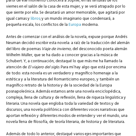
partir de ese momento conocerá a Sophie, en las tertulias de los
viernes en el salón de la casa de esta mujer, y se verá atrapado por lo
que siente por ella. Se desatará un amor memorable, que agitará por
igual camas y
libros
; y un mundo imaginario que condensará, a
pequeña escala, los conflictos de la
Europa
moderna.
Antes de comenzar con el análisis de la novela, expuse porque Andrés
Neuman decidió escribir esta novela: a raíz de la traducción del alemán
del libro de poemas
Viaje de invierno,
del desconocido poeta alemán
Wilhelm Müller, que se ha dado a conocer gracias a la música de
Schubert. Y, a continuación, destaqué lo que más me ha llamado la
atención de
El viajero del siglo
. Para mí hay algo que está por encima
de todo: esta novela es un verdadero y magnífico homenaje a la
estética y a la literatura del Romanticismo europeo, y también un
magnífico retrato de la historia y de la sociedad de la Europa
posnapoleónica. Además estamos ante una novela enciclopédica,
compleja, llena de cultura y de reflexión, llena de riqueza lingüística y
literaria. Una novela que engloba toda la variedad de textos y de
discursos, una novela polifónica con diferentes voces narrativas que
aportan reflexión y diferentes modos de entender y ver el mundo, una
novela llena de filosofía, de teoría literaria, de historia y de literatura.
Además de todo lo anterior, destaqué varios ejes importantes que