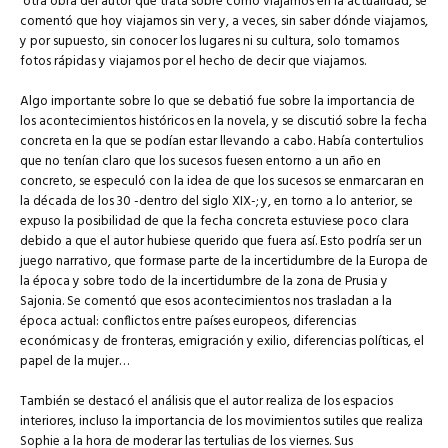
otra obra del autor que trata sobre cómo viajamos en la actualidad, se
comentó que hoy viajamos sin ver y, a veces, sin saber dónde viajamos,
y por supuesto, sin conocer los lugares ni su cultura, solo tomamos
fotos rápidas y viajamos por el hecho de decir que viajamos.
Algo importante sobre lo que se debatió fue sobre la importancia de
los acontecimientos históricos en la novela, y se discutió sobre la fecha
concreta en la que se podían estar llevando a cabo. Había contertulios
que no tenían claro que los sucesos fuesen entorno a un año en
concreto, se especuló con la idea de que los sucesos se enmarcaran en
la década de los 30 -dentro del siglo XIX-; y, en torno a lo anterior, se
expuso la posibilidad de que la fecha concreta estuviese poco clara
debido a que el autor hubiese querido que fuera así. Esto podría ser un
juego narrativo, que formase parte de la incertidumbre de la Europa de
la época y sobre todo de la incertidumbre de la zona de Prusia y
Sajonia. Se comentó que esos acontecimientos nos trasladan a la
época actual: conflictos entre países europeos, diferencias
económicas y de fronteras, emigración y exilio, diferencias políticas, el
papel de la mujer…
También se destacó el análisis que el autor realiza de los espacios
interiores, incluso la importancia de los movimientos sutiles que realiza
Sophie a la hora de moderar las tertulias de los viernes. Sus