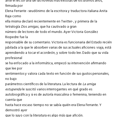
ante el lector una de las novelas más exitosas de los últimos años,
firmada por
Elena Ferrante -seudónimo de la escritora y traductora italiana Anita
Raja como
ella misma declaró recientemente en Twitter-, y primera de la
tetralogía
Dos amigas
, que ha cautivado a gran
número de lectores de todo el mundo. Ayer Victoria González
Riopedre fue la
responsable de su comentario. Victoria es funcionaria del Estado recién
jubilada a la que le absorben varias de sus actuales aficiones: viaja, está
aprendiendo a tocar el acordeón, y sobre todo lee. Dado que su vida
profesional
se ha enfocado a la informática, empezó su intervención afirmando
que lee por
sentimientos y valora cada texto en función de sus gustos personales,
no bajo
parámetros científicos de la literatura. La lectura de
La amiga
estupenda
le suscitó varios interrogantes: en qué grado es
autobiográfica y si es de autoría masculina o femenina, teniendo en
cuenta que
hasta hace escaso tiempo no se sabía quién era Elena Ferrante. Y
demostró ayer
que lo suyo con la literatura es algo más que afición.