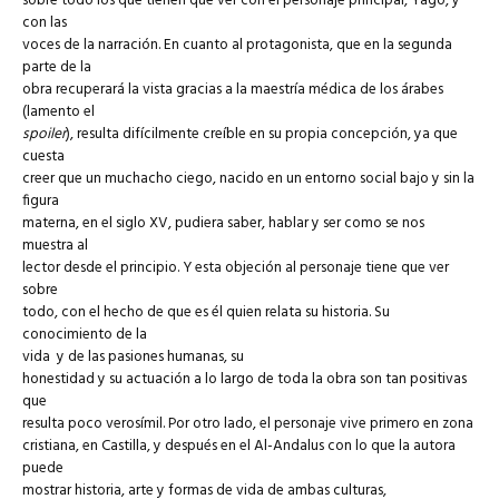
sobre todo los que tienen que ver con el personaje principal, Yago, y
con las
voces de la narración. En cuanto al protagonista, que en la segunda
parte de la
obra recuperará la vista gracias a la maestría médica de los árabes
(lamento el
spoiler
), resulta difícilmente creíble en su propia concepción, ya que
cuesta
creer que un muchacho ciego, nacido en un entorno social bajo y sin la
figura
materna, en el siglo XV, pudiera saber, hablar y ser como se nos
muestra al
lector desde el principio. Y esta objeción al personaje tiene que ver
sobre
todo, con el hecho de que es él quien relata su historia. Su
conocimiento de la
vida y de las pasiones humanas, su
honestidad y su actuación a lo largo de toda la obra son tan positivas
que
resulta poco verosímil. Por otro lado, el personaje vive primero en zona
cristiana, en Castilla, y después en el Al-Andalus con lo que la autora
puede
mostrar historia, arte y formas de vida de ambas culturas,